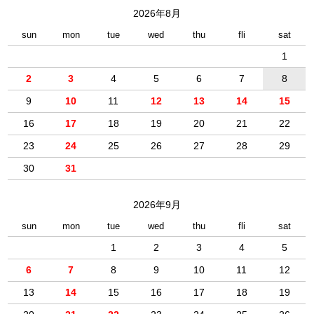
2026年8月
sun
mon
tue
wed
thu
fli
sat
1
2
3
4
5
6
7
8
9
10
11
12
13
14
15
16
17
18
19
20
21
22
23
24
25
26
27
28
29
30
31
2026年9月
sun
mon
tue
wed
thu
fli
sat
1
2
3
4
5
6
7
8
9
10
11
12
13
14
15
16
17
18
19